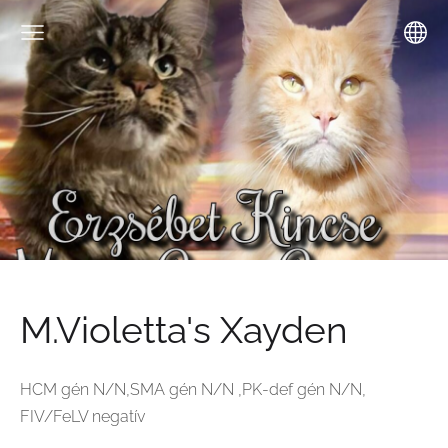
M.Violetta's Xayden
HCM gén N/N,SMA gén N/N ,PK-def gén N/N,
FIV/FeLV negatív