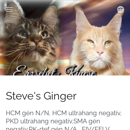
Steve's Ginger
HCM gén N/N, HCM ultrahang negatív,
PKD ultrahang negatív,SMA gén
negatív,PK-def gén N/A, FIV/FELV