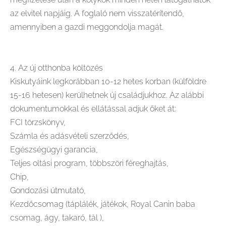
az elvitel napjáig. A foglaló nem visszatérítendő,
amennyiben a gazdi meggondolja magát.
4. Az új otthonba költözés
Kiskutyáink legkorábban 10-12 hetes korban (külföldre
15-16 hetesen) kerülhetnek új családjukhoz. Az alábbi
dokumentumokkal és ellátással adjuk őket át:
FCI törzskönyv,
Számla és adásvételi szerződés,
Egészségügyi garancia,
Teljes oltási program, többszöri féreghajtás,
Chip,
Gondozási útmutató,
Kezdőcsomag (táplálék, játékok, Royal Canin baba
csomag, ágy, takaró, tàl ),