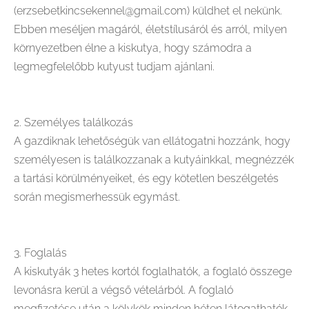
(erzsebetkincsekennel@gmail.com) küldhet el nekünk.
Ebben meséljen magáról, életstílusáról és arról, milyen
környezetben élne a kiskutya, hogy számodra a
legmegfelelőbb kutyust tudjam ajánlani.
2. Személyes találkozás
A gazdiknak lehetőségük van ellátogatni hozzánk, hogy
személyesen is találkozzanak a kutyáinkkal, megnézzék
a tartási körülményeiket, és egy kötetlen beszélgetés
során megismerhessük egymást.
3. Foglalás
A kiskutyák 3 hetes kortól foglalhatók, a foglaló összege
levonásra kerül a végső vételárból. A foglaló
megfizetése után a kölykök minden héten látogathatók