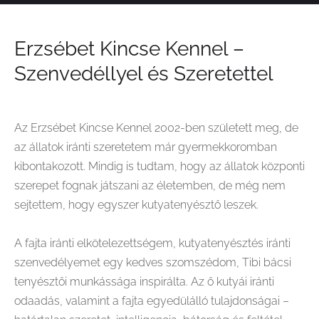
Erzsébet Kincse Kennel –
Szenvedéllyel és Szeretettel
Az Erzsébet Kincse Kennel 2002-ben született meg, de
az állatok iránti szeretetem már gyermekkoromban
kibontakozott. Mindig is tudtam, hogy az állatok központi
szerepet fognak játszani az életemben, de még nem
sejtettem, hogy egyszer kutyatenyésztő leszek.
A fajta iránti elkötelezettségem,
kutyatenyésztés iránti
szenvedélyemet egy kedves szomszédom, Tibi bácsi
tenyésztői munkássága inspirálta.
Az ő kutyái iránti
odaadás, valamint a fajta egyedülálló tulajdonságai –