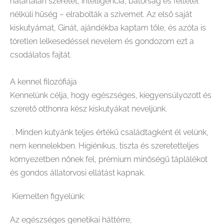
határtalan szeretet, intelligencia, bátorság és feltétel
nélküli hűség – elrabolták a szívemet. Az első saját
kiskutyámat, Ginát, ajándékba kaptam tőle, és azóta is
töretlen lelkesedéssel nevelem és gondozom ezt a
csodálatos fajtát.
A kennel filozófiája
Kennelünk célja, hogy egészséges, kiegyensúlyozott és
szerető otthonra kész kiskutyákat neveljünk.
. Minden kutyánk teljes értékű családtagként él velünk,
nem kennelekben. Higiénikus, tiszta és szeretetteljes
környezetben nőnek fel, prémium minőségű táplálékot
és gondos állatorvosi ellátást kapnak.
Kiemelten figyelünk:
Az egészséges genetikai háttérre,