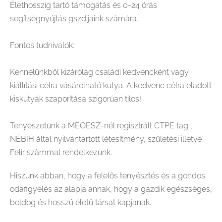
Élethosszig tartó támogatás és 0-24 órás
segítségnyújtás gszdijaink szàmàra.
Fontos tudnivalók:
Kennelünkből kizárólag családi kedvencként vagy
kiállítási célra vásárolható kutya. A kedvenc célra eladott
kiskutyák szaporítása szigorúan tilos!
Tenyészetünk a MEOESZ-nél regisztrált CTPE tag ,
NÉBIH által nyilvántartott létesítmény, születèsi illetve
Felìr szàmmal rendelkezünk.
Hiszünk abban, hogy a felelős tenyésztés és a gondos
odafigyelés az alapja annak, hogy a gazdik egészséges,
boldog és hosszú életű társat kapjanak.