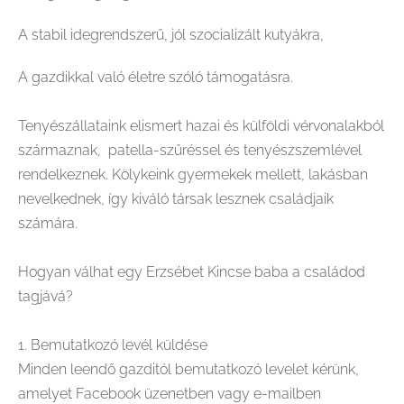
A stabil idegrendszerű, jól szocializált kutyákra,
A gazdikkal való életre szóló támogatásra.
Tenyészállataink elismert hazai és külföldi vérvonalakból
származnak, patella-szűréssel és tenyészszemlével
rendelkeznek. Kölykeink gyermekek mellett, lakásban
nevelkednek, így kiváló társak lesznek családjaik
számára.
Hogyan válhat egy Erzsébet Kincse baba a családod
tagjává?
1. Bemutatkozó levél küldése
Minden leendő gazditól bemutatkozó levelet kérünk,
amelyet Facebook üzenetben vagy e-mailben