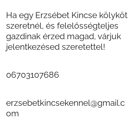
Ha egy Erzsébet Kincse kölyköt
szeretnél, és felelősségteljes
gazdinak érzed magad, várjuk
jelentkezésed szeretettel!
06703107686
erzsebetkincsekennel@gmail.c
om