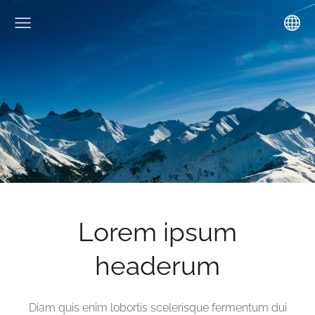
Lorem ipsum
headerum
Diam quis enim lobortis scelerisque fermentum dui