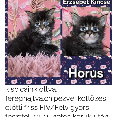
kiscicáink oltva,
féreghajtva,chipezve, költözés
elötti friss FIV/Felv gyors
teszttel ,12-15 hetes koruk után,