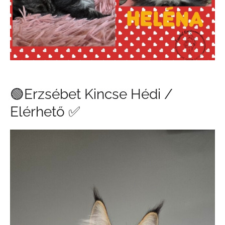
🟢Erzsébet Kincse Hédi /
Elérhető ✅️