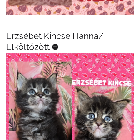
Erzsébet Kincse Hanna/
Elköltözött ⛔️