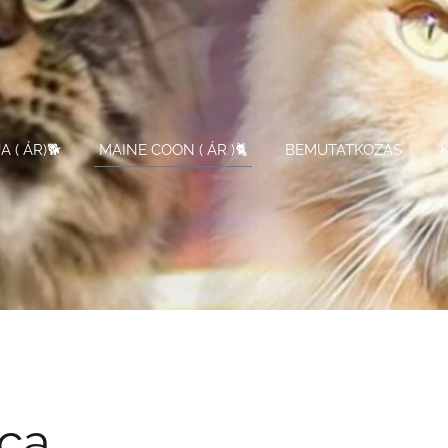
 ( ÁR)🐕
MAINE COON ( ÁR )🐈
BEMUTATKOZÁS
cca