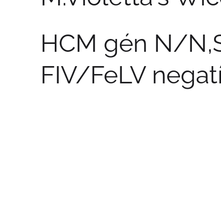
HCM gén N/N,S
FIV/FeLV negat