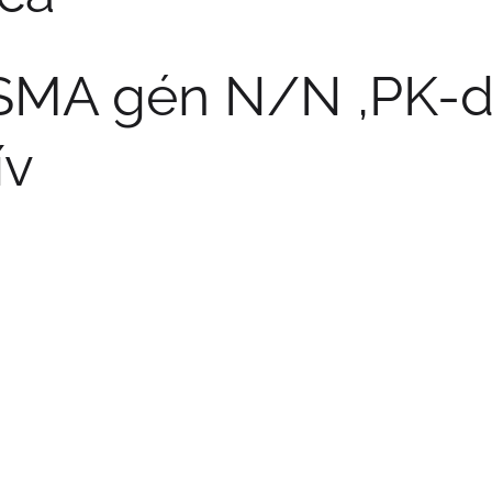
MA gén N/N ,PK-d
ív