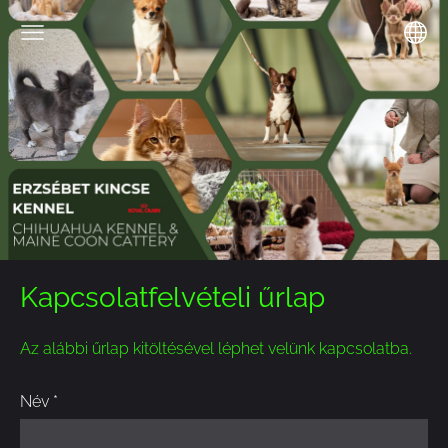
Kapcsolatfelvételi űrlap
Az alábbi űrlap kitöltésével léphet velünk kapcsolatba.
Név
*