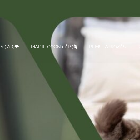
 ( ÁR)🐕
MAINE COON ( ÁR )🐈
BEMUTATKOZÁS