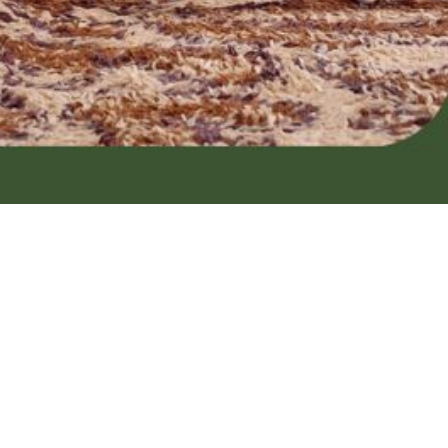
n
Zazzy King
t's