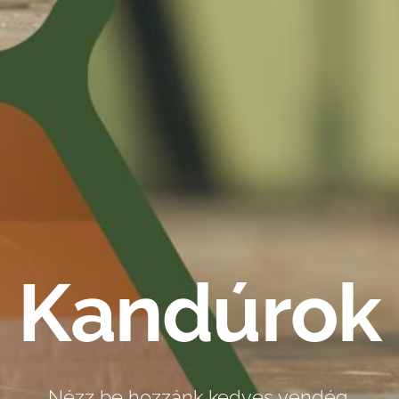
Kandúrok
Nézz be hozzánk kedves vendég.