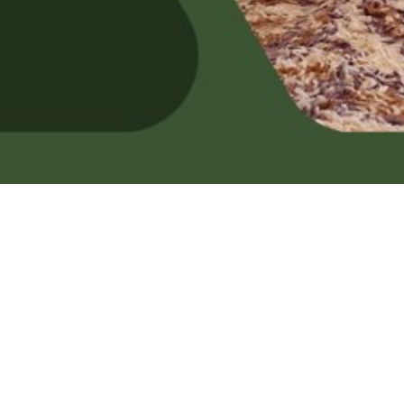
Üdvözölek a Fiúk oldalá
Eu.PR.Iron Ca
e's Geronimó